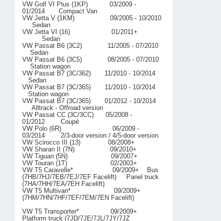
VW Golf VI Plus (1KP) 03/2009 -
01/2014 Compact Van
VW Jetta V (1KM) 09/2005 - 10/2010
Sedan
VW Jetta VI (16) 01/2011+
Sedan
VW Passat B6 (3C2) 11/2005 - 07/2010
Sedan
VW Passat B6 (3C5) 08/2005 - 07/2010
Station wagon
VW Passat B7 (3C/362) 11/2010 - 10/2014
Sedan
VW Passat B7 (3C/365) 11/2010 - 10/2014
Station wagon
VW Passat B7 (3C/365) 01/2012 - 10/2014
Alltrack - Offroad version
VW Passat CC (3C/3CC) 05/2008 -
01/2012 Coupé
VW Polo (6R) 06/2009 -
03/2014 2/3-door version / 4/5-door version
VW Scirocco III (13) 08/2008+
VW Sharan II (7N) 09/2010+
VW Tiguan (5N) 09/2007+
VW Touran (1T) 02/2003+
VW T5 Caravelle* 09/2009+ Bus
(7HB/7HJ/7EB/7EJ/7EF Facelift) Panel truck
(7HA/7HH/7EA/7EH Facelift)
VW T5 Multivan* 09/2009+
(7HM/7HN/7HF/7EF/7EM/7EN Facelift)
VW T5 Transporter* 09/2009+
Platform truck (7JD/7JE/7JL/7JY/7JZ