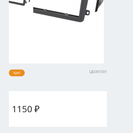
ЦБ001301
Хит!
1150 ₽