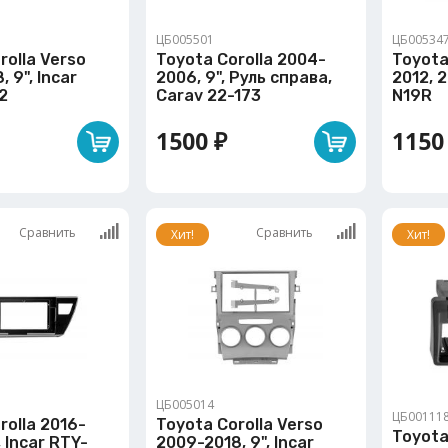
ЦБ005501
ЦБ00534
rolla Verso
Toyota Corolla 2004-
Toyota
 9", Incar
2006, 9", Руль справа,
2012, 2
2
Carav 22-173
N19R
1500 ₽
1150
Сравнить
Сравнить
Хит!
Хит!
ЦБ005014
ЦБ00111
rolla 2016-
Toyota Corolla Verso
Toyota
, Incar RTY-
2009-2018, 9", Incar