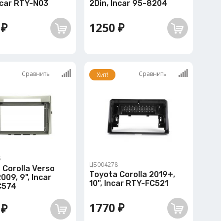
Incar RTY-N03
2Din, Incar 95-8204
 ₽
1250 ₽
Сравнить
Сравнить
Хит!
5
ЦБ004278
 Corolla Verso
Toyota Corolla 2019+,
009, 9", Incar
10", Incar RTY-FC521
C574
1770 ₽
 ₽