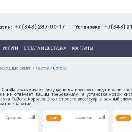
+7 (343) 287-00-17
+7(343) 2
азин:
Установка:
УСЛУГИ
ОПЛАТА И ДОСТАВКА
КОНТАКТЫ
реходные рамки
/
Toyota
/
Corolla
 Corolla заслуживает безупречного внешнего вида и качеств
же не отвечает вашим требованиям, а установка новой сис
амка Тойота Королла. Это не просто аксессуар, а важный элем
иятное занятие.
Сравнить
Сравнить
Хит!
Хит!