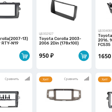
ЦБ00408
ЦБ002927
Toyota
rolla(2007-13)
Toyota Corolla 2003-
2016, 1
ar RTY-N19
2006 2Din (178х100)
FC535
950 ₽
1650
Сравнить
Сравнить
Хит!
Хит!