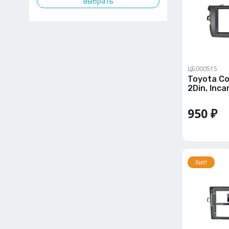
ЦБ000515
Toyota Co
2Din, Inc
950 ₽
Хит!