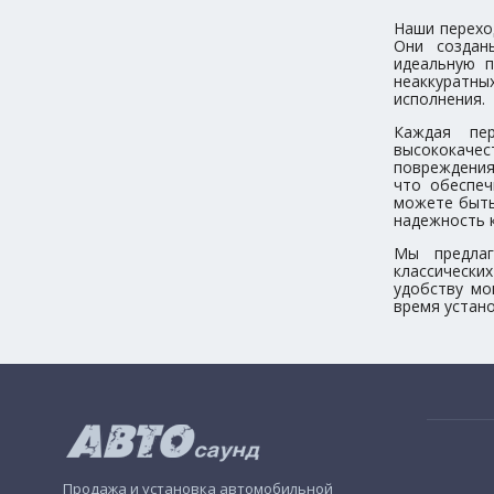
Наши перехо
Они создан
идеальную п
неаккуратны
исполнения.
Каждая пе
высококач
повреждения
что обеспеч
можете быть
надежность 
Мы предлаг
классически
удобству мо
время устан
Продажа и установка автомобильной