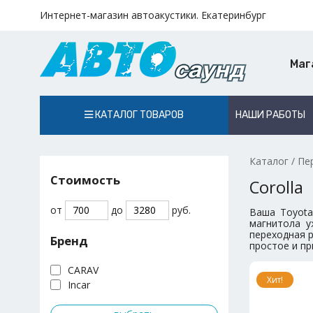
Интернет-магазин автоакустики. Екатеринбург
Маг
КАТАЛОГ ТОВАРОВ
НАШИ РАБОТЫ
Каталог
/
Пе
Стоимость
Corolla
от
до
руб.
Ваша Toyota
магнитола у
переходная р
Бренд
простое и пр
CARAV
Хит!
Incar