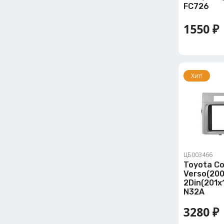
FC726
1550 ₽
Хит!
ЦБ003466
Toyota Co
Verso(20
2Din(201x1
N32A
3280 ₽