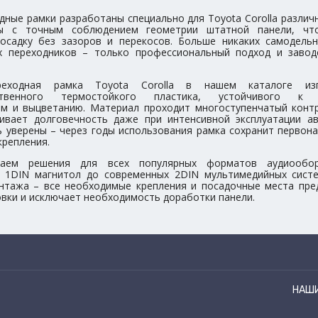
дные рамки разработаны специально для Toyota Corolla различ
ы с точным соблюдением геометрии штатной панели, что
осадку без зазоров и перекосов. Больше никаких самодель
х переходников – только профессиональный подход и завод
реходная рамка Toyota Corolla в нашем каталоге из
ественного термостойкого пластика, устойчивого к 
м и выцветанию. Материал проходит многоступенчатый контр
ивает долговечность даже при интенсивной эксплуатации а
 уверены – через годы использования рамка сохранит первона
крепления.
аем решения для всех популярных форматов аудиообор
х 1DIN магнитол до современных 2DIN мультимедийных сист
нтажа – все необходимые крепления и посадочные места пре
овки и исключает необходимость доработки панели.
НАШ