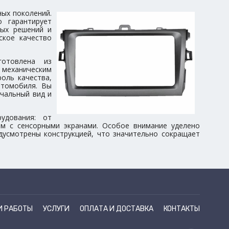
ных поколений.
 гарантирует
ных решений и
ское качество
готовлена из
механическим
оль качества,
втомобиля. Вы
чальный вид и
удования: от
ем с сенсорными экранами. Особое внимание уделено
дусмотрены конструкцией, что значительно сокращает
И РАБОТЫ
УСЛУГИ
ОПЛАТА И ДОСТАВКА
КОНТАКТЫ