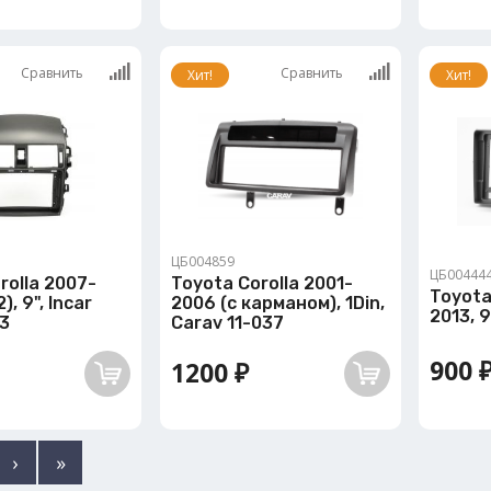
Сравнить
Сравнить
Хит!
Хит!
ЦБ004859
ЦБ00444
rolla 2007-
Toyota Corolla 2001-
Toyota
), 9", Incar
2006 (с карманом), 1Din,
2013, 
3
Carav 11-037
900 
1200 ₽
›
»