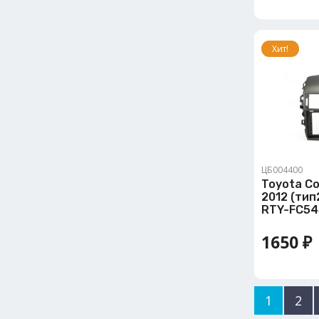
Хит!
ЦБ004400
Toyota Co
2012 (тип2
RTY-FC54
1650 ₽
1
2