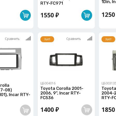
1Din, 
RTY-FC971
1250
1550 ₽
Сравнить
Сравнить
Хит!
Хит!
ЦБ004016
ЦБ00313
rolla
Toyota Corolla 2001-
Toyota
07-08)
2006, 9", Incar RTY-
2004-2
01), Incar RTY-
FC536
RTY-F
1400 ₽
1850