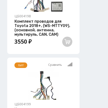
ЦБ004198
Комплект проводов для
Toyota 2018+, (WS-MTTY09),
(основной, антенна,
мультируль, CAN, CAM)
3550 ₽
Сравнить
Хит!
ЦБ004199