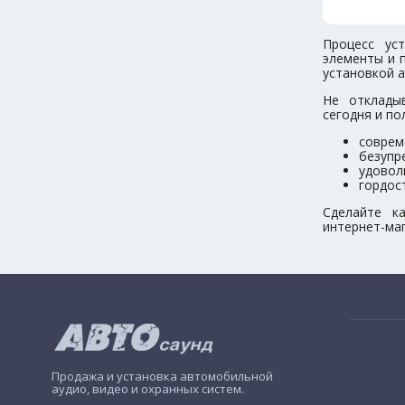
Процесс ус
элементы и 
установкой а
Не отклады
сегодня и по
соврем
безупр
удовол
гордос
Сделайте к
интернет-маг
Продажа и установка автомобильной
аудио, видео и охранных систем.