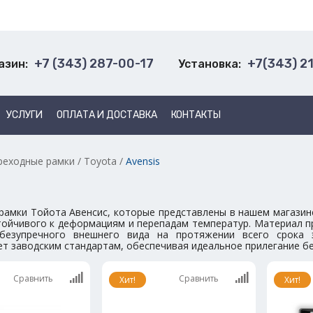
+7 (343) 287-00-17
+7(343) 2
азин:
Установка:
УСЛУГИ
ОПЛАТА И ДОСТАВКА
КОНТАКТЫ
реходные рамки
/
Toyota
/
Avensis
рамки Тойота Авенсис, которые представлены в нашем магазин
стойчивого к деформациям и перепадам температур. Материал п
 безупречного внешнего вида на протяжении всего срока 
т заводским стандартам, обеспечивая идеальное прилегание бе
Сравнить
Сравнить
Хит!
Хит!