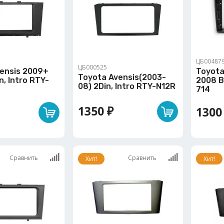
ЦБ00487
ЦБ000525
ensis 2009+
Toyota
Toyota Avensis(2003-
n, Intro RTY-
2008 B
08) 2Din, Intro RTY-N12R
714
1350 ₽
1300
Сравнить
Сравнить
Хит!
Хит!