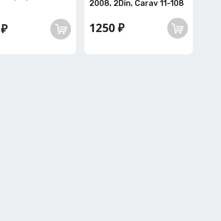
2008, 2Din, Carav 11-108
1250 ₽
 ₽