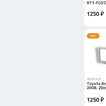
RTY-FC51
1250 ₽
Хит!
ЦБ001629
Toyota Av
2008, 2Di
1250 ₽