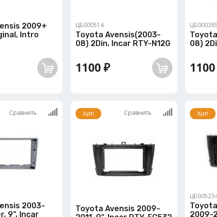
ЦБ000514
ЦБ00038
ensis 2009+
inal, Intro
Toyota Avensis(2003-
Toyota
08) 2Din, Incar RTY-N12G
08) 2D
1100 ₽
1100
Сравнить
Сравнить
Хит!
Хит!
ЦБ00523
ensis 2003-
Toyota
Toyota Avensis 2009-
, 9", Incar
2009-2