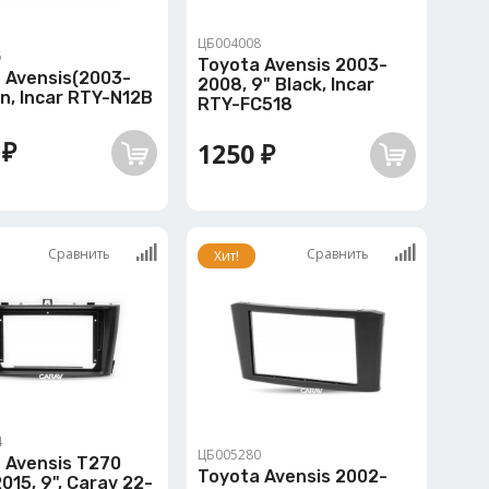
ЦБ004008
5
Toyota Avensis 2003-
 Avensis(2003-
2008, 9" Black, Incar
in, Incar RTY-N12B
RTY-FC518
 ₽
1250 ₽
Сравнить
Сравнить
Хит!
4
ЦБ005280
 Avensis T270
Toyota Avensis 2002-
015, 9", Carav 22-