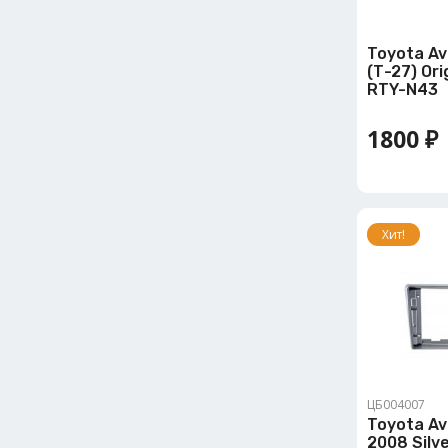
Toyota Av
(Т-27) Orig
RTY-N43
1800 ₽
Хит!
ЦБ004007
Toyota Av
2008 Silver