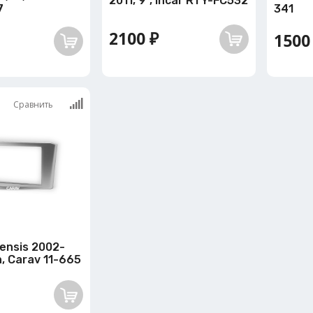
2011, 9", Incar RTY-FC532
7
341
2100 ₽
1500
Сравнить
ensis 2002-
n, Carav 11-665