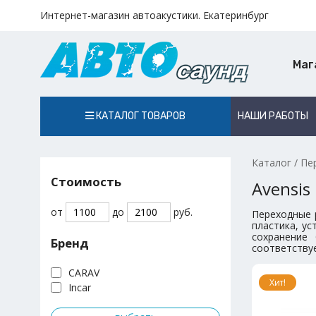
Интернет-магазин автоакустики. Екатеринбург
Маг
КАТАЛОГ ТОВАРОВ
НАШИ РАБОТЫ
Каталог
/
Пе
Стоимость
Avensis
от
до
руб.
Переходные 
пластика, у
сохранение
Бренд
соответствуе
CARAV
Хит!
Incar