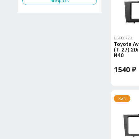
ЦБ000720
Toyota Av
(Т-27) 2Di
N40
1540 ₽
Хит!