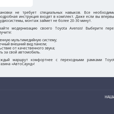
тановки не требует специальных навыков. Все необходим
подробная инструкция входят в комплект. Даже если вы вперв
удиосистемы, монтаж займет не более 20-30 минут.
вайте модернизацию своего Toyota Avensis! Выберите пер
лучите:
енную мультимедийную систему;
ечный внешний вид панели;
ьствие от качественного звука;
ть за свой автомобиль.
аждый маршрут комфортнее с переходными рамками Toyot
азина «АвтоСаунд»!
НАШ