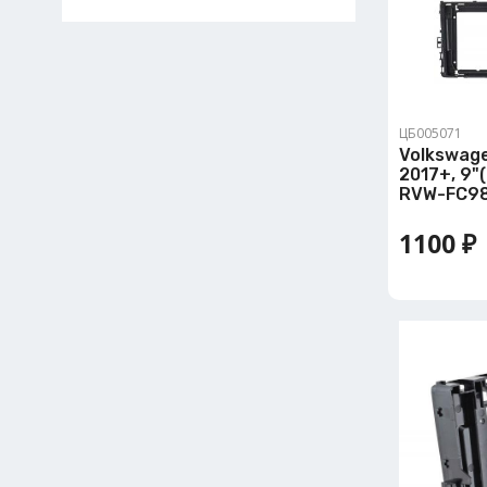
ЦБ005071
Volkswage
2017+, 9"(
RVW-FC9
1100 ₽