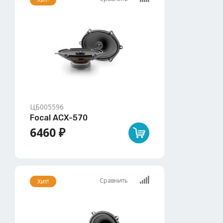
ЦБ005596
Focal ACX-570
6460 ₽
Сравнить
Хит!