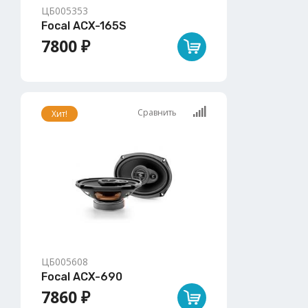
ЦБ005353
Focal ACX-165S
7800 ₽
Сравнить
Хит!
ЦБ005608
Focal ACX-690
7860 ₽