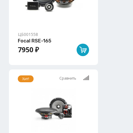
ЦБ001558
Focal RSE-165
7950 ₽
Сравнить
Хит!