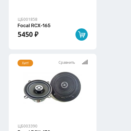
ЦБ001858
Focal RCX-165
5450 ₽
Сравнить
Хит!
ЦБ003390