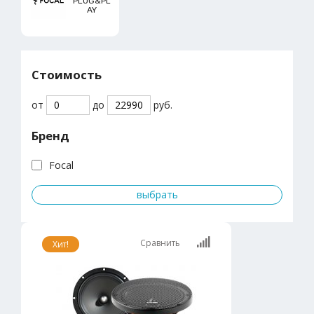
PLUG&PL
AY
Стоимость
от
до
руб.
Бренд
Focal
Сравнить
Хит!