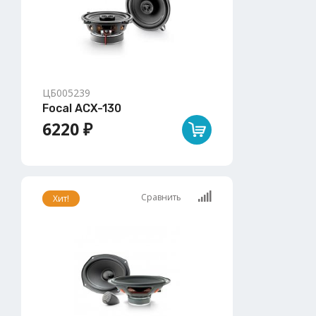
ЦБ005239
Focal ACX-130
6220 ₽
Сравнить
Хит!