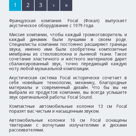
1
2
3
›
»
Французская компания Focal (Фокал) выпускает
акустическое оборудование с 1979 года.
Миссия компании, чтобы каждый громкоговоритель и
каждый динамик были лучшими в своем роде.
Специалисты компании постоянно расширяют границы
звука, именно ими были озобретены композитные
мембраны из стекловолокна и льняной ткани. Такое
сочетание эластичного и жёсткого материалов дарит
сбалансированный звук, точно передающий каждую
ноту любой музыкальной композиции.
Акустическая система Focal исторически сочетает в
себе новейшие технологии, механику, благородные
материалы и современный дизайн. Что бы вы ни
выбрали из продуктов компании, вы всегда услышите
звук оригинальной работы: Focal Sound.
Компактные автомобильные колонки 13 см Focal
поразят вас чистым и насыщенным звуком.
Автомобильные колонки 16 см Focal оснащены
твитерами с вогнутыми излучателями и дисками
рассеивателями.