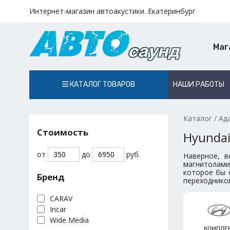
Интернет-магазин автоакустики. Екатеринбург
Маг
КАТАЛОГ ТОВАРОВ
НАШИ РАБОТЫ
Каталог
/
Ад
Стоимость
Hyunda
от
до
руб.
Наверное, в
магнитолами
которое бы 
Бренд
переходников
CARAV
Incar
Wide Media
КОМПЛЕ