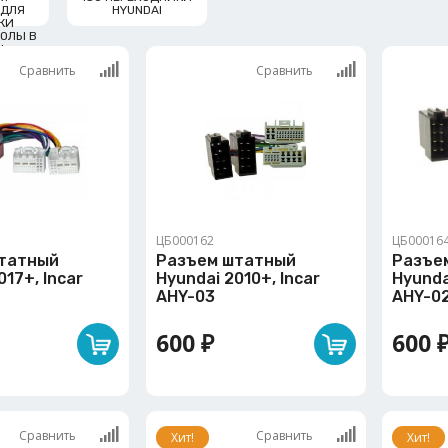
 ДЛЯ
HYUNDAI
КИ
ОЛЫ В
I
Сравнить
Сравнить
ЦБ000162
ЦБ00016
татный
Разъем штатный
Разъе
017+, Incar
Hyundai 2010+, Incar
Hyunda
AHY-03
AHY-0
600 ₽
600 
Сравнить
Сравнить
Хит!
Хит!