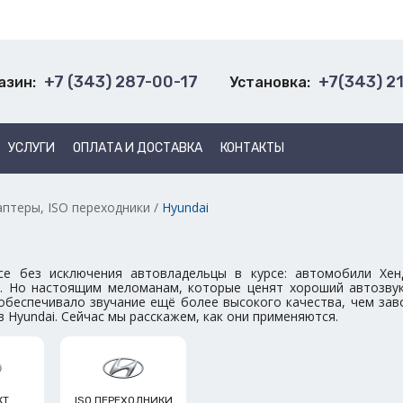
+7 (343) 287-00-17
+7(343) 2
азин:
Установка:
УСЛУГИ
ОПЛАТА И ДОСТАВКА
КОНТАКТЫ
аптеры, ISO переходники
/
Hyundai
i
се без исключения автовладельцы в курсе: автомобили Хе
. Но настоящим меломанам, которые ценят хороший автозвук,
обеспечивало звучание ещё более высокого качества, чем заво
 Hyundai. Сейчас мы расскажем, как они применяются.
КТ
ISO ПЕРЕХОДНИКИ