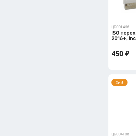
ЦБ001466
ISO перех
2016+, In
450 ₽
Хит!
ЦБ004188