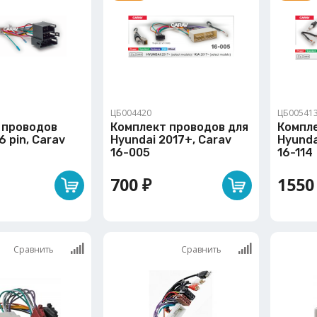
ЦБ004420
ЦБ00541
 проводов
Комплект проводов для
Компл
6 pin, Carav
Hyundai 2017+, Carav
Hyunda
16-005
16-114
700 ₽
1550
Сравнить
Сравнить