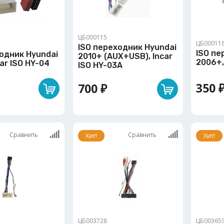
ЦБ000115
ЦБ00011
ISO переходник Hyundai
ISO пе
одник Hyundai
2010+ (AUX+USB), Incar
2006+,
car ISO HY-04
ISO HY-03A
350 
700 ₽
Сравнить
Сравнить
Хит!
Хит!
ЦБ003728
ЦБ00365