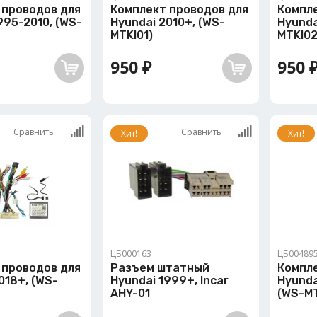
 проводов для
Комплект проводов для
Компл
995-2010, (WS-
Hyundai 2010+, (WS-
Hyunda
MTKI01)
MTKI02
950 ₽
950 
Сравнить
Сравнить
Хит!
Хит!
ЦБ000163
ЦБ00489
 проводов для
Разъем штатный
Компл
018+, (WS-
Hyundai 1999+, Incar
Hyunda
AHY-01
(WS-MT