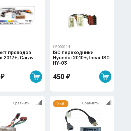
3
ЦБ000114
ект проводов
ISO переходники
i 2017+, Carav
Hyundai 2010+, Incar ISO
HY-03
 ₽
450 ₽
Сравнить
Сравнить
Хит!