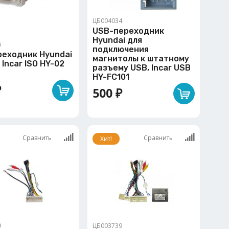
ЦБ004034
USB-переходник
Hyundai для
6
подключения
реходник Hyundai
магнитолы к штатному
 Incar ISO HY-02
разъему USB, Incar USB
HY-FC101
₽
500 ₽
Сравнить
Сравнить
Хит!
9
ЦБ003739