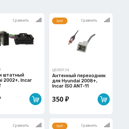
Сравнить
Сравнить
Хит!
4
ЦБ000134
м штатный
Антенный переходник
i 2002+, Incar
для Hyundai 2008+,
2
Incar ISO ANT-11
₽
350 ₽
Сравнить
Сравнить
Хит!