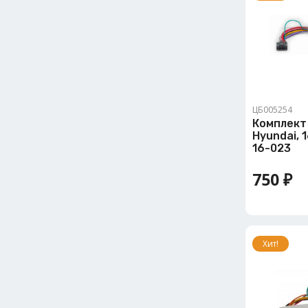
ЦБ005254
Комплект
Hyundai, 1
16-023
750 ₽
Хит!