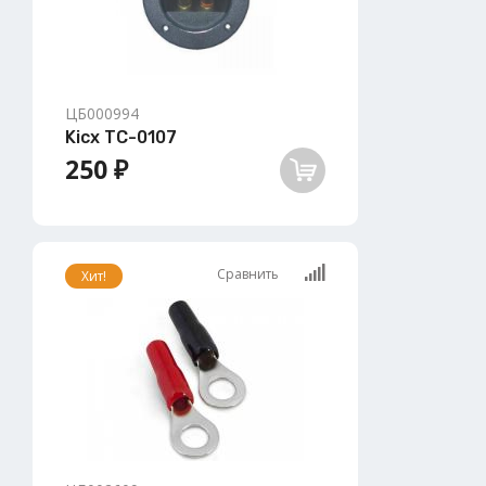
ЦБ000994
Kicx TC-0107
250 ₽
Сравнить
Хит!