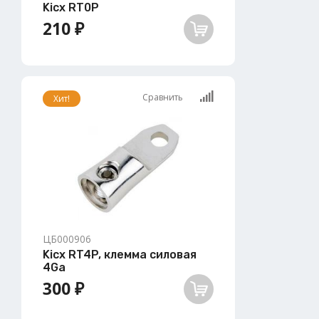
Kicx RT0P
210 ₽
Сравнить
Хит!
ЦБ000906
Kicx RT4P, клемма силовая
4Ga
300 ₽