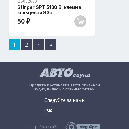
ЦБ002609
Stinger SPT 5108 B, клемма
кольцевая 8Ga
50 ₽
1
2
›
»
Продажа и установка автомобильной
аудио, видео и охранных систем.
Следуйте за нами
Разработка сайта