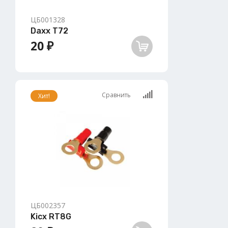
ЦБ001328
Daxx T72
20 ₽
Сравнить
Хит!
ЦБ002357
Kicx RT8G