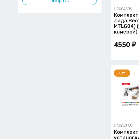
ЦБ004805
Комплект
Лада Вест
MTLG04) (
камерой)
4550 ₽
Хит!
ЦБ004585
Комплект
установки