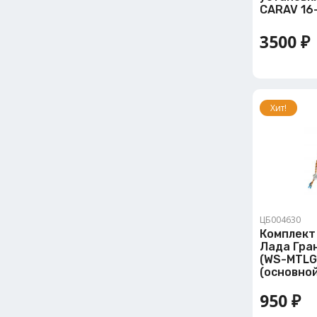
CARAV 16
3500 ₽
Хит!
ЦБ004630
Комплект
Лада Гран
(WS-MTLG
(основной
950 ₽