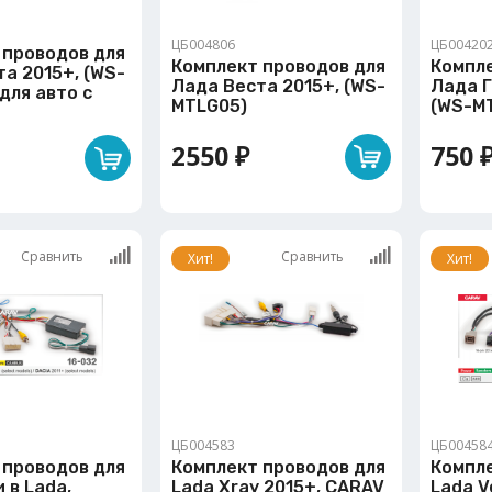
ЦБ004806
ЦБ00420
 проводов для
Комплект проводов для
Компл
а 2015+, (WS-
Лада Веста 2015+, (WS-
Лада Г
для авто с
MTLG05)
(WS-M
2550 ₽
750 
Сравнить
Сравнить
Хит!
Хит!
ЦБ004583
ЦБ00458
 проводов для
Комплект проводов для
Компл
 в Lada,
Lada Xray 2015+, CARAV
Lada V