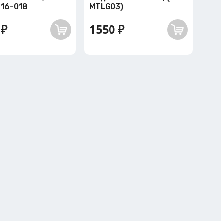
 16-018
MTLG03)
 ₽
1550 ₽