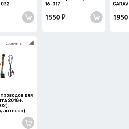
-032
16-017
CARAV
1550 ₽
1950
Сравнить
 проводов для
та 2018+,
02),
, антенна)