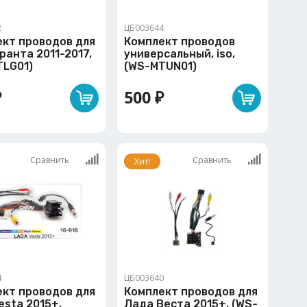
2
ЦБ003644
ект проводов для
Комплект проводов
ранта 2011-2017,
универсальный, iso,
TLG01)
(WS-MTUN01)
₽
500 ₽
Сравнить
Сравнить
Хит!
4
ЦБ003640
ект проводов для
Комплект проводов для
esta 2015+,
Лада Веста 2015+, (WS-