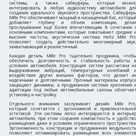
системы, а также сабвуферы, которые можн
интегрировать в любую аудиосистему автомобиля дл
создания идеального звукового пространства. Сабвуфер
Mille Pro обеспечивают мощный и насыщенный бас, которы
добавляет глубину и объем композиции, дела
прослушивание ещё более впечатляющим. В сочетании 
основными компонентами, которые охватывают средние 
высокие частоты, акустическая система Hertz Mille Pr
позволяет создать действительно многомерный звук
захватывающий и реалистичный.
Каждая деталь Mille Pro тщательно продумана, чтоб
обеспечить долговечность и стабильность работы 
условиях автомобиля. Конструкция систем рассчитана н
выдерживание вибраций, температурных колебаний 
воздействия других внешних факторов, что делает и
надежными и долговечными. Прочные материалы корпус
защищают динамики, а продуманная система крепления 
адаптации под любые автомобильные салоны облегчае
установку и настройку.
Отдельного внимания заслуживает дизайн Mille Pro
который сочетается с эргономикой и привлекательно
эстетикой. Эти системы легко интегрируются в интерье
автомобиля, при этом сохраняя компактность и удобств
размещения даже в условиях ограниченного пространства
Эргономичность конструкции и продуманная модульност
позволяют оптимизировать размещение всех элементо