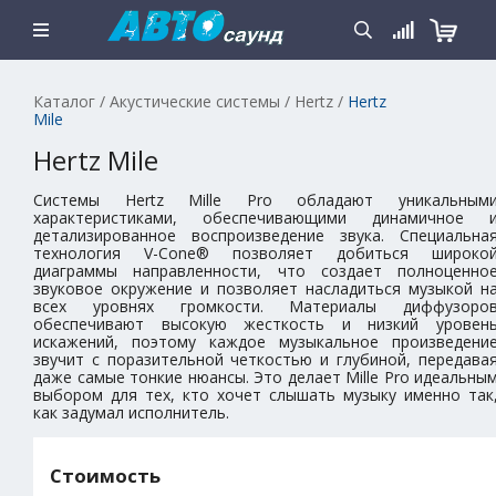
Каталог
/
Акустические системы
/
Hertz
/
Hertz
Mile
Hertz Mile
Системы Hertz Mille Pro обладают уникальным
характеристиками, обеспечивающими динамичное 
детализированное воспроизведение звука. Специальна
технология V-Cone® позволяет добиться широко
диаграммы направленности, что создает полноценно
звуковое окружение и позволяет насладиться музыкой н
всех уровнях громкости. Материалы диффузоро
обеспечивают высокую жесткость и низкий уровен
искажений, поэтому каждое музыкальное произведени
звучит с поразительной четкостью и глубиной, передава
даже самые тонкие нюансы. Это делает Mille Pro идеальны
выбором для тех, кто хочет слышать музыку именно так
как задумал исполнитель.
Стоимость