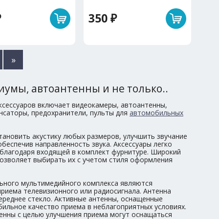
₽
350 ₽
»
иумы, автоантенны и не только..
сессуаров включает видеокамеры, автоантенны,
енсаторы, предохранители, пульты для
автомобильных
тановить акустику любых размеров, улучшить звучание
обеспечив направленность звука. Аксессуары легко
благодаря входящей в комплект фурнитуре. Широкий
озволяет выбирать их с учетом стиля оформления
ного мультимедийного комплекса являются
приема телевизионного или радиосигнала. Антенна
переднее стекло. Активные антенны, оснащенные
бильное качество приема в неблагоприятных условиях.
енны с целью улучшения приема могут оснащаться