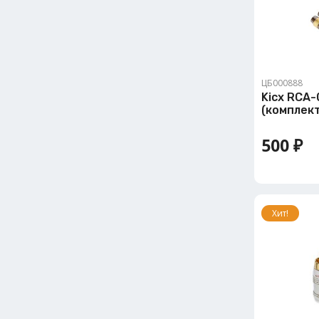
ЦБ000888
Kicx RCA-
(комплект
500 ₽
Хит!