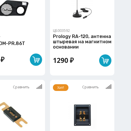
ЦБ003592
Prology RA-120, антенна
7
штыревая на магнитном
PDM-PR.86T
основании
 ₽
1290 ₽
Сравнить
Сравнить
Хит!