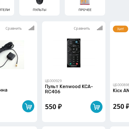
ИТЕЛИ
ПУЛЬТЫ
ПРОЧЕЕ
Сравнить
Сравнить
Хит!
ЦБ000929
ЦБ00089
Пульт Kenwood KCA-
нна
Kicx A
RC406
250 
550 ₽