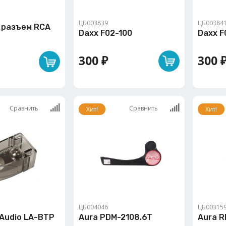
ЦБ003839
ЦБ00384
, разъем RCA
Daxx F02-100
Daxx F
300 ₽
300 
Сравнить
Сравнить
Хит!
Хит!
ЦБ004046
ЦБ00315
 Audio LA-BTP
Aura PDM-2108.6T
Aura 