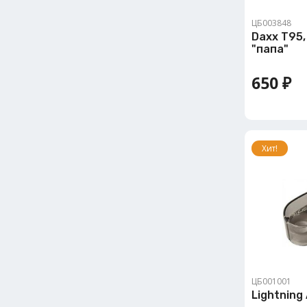
ЦБ003848
Daxx T95
"папа"
650 ₽
Хит!
ЦБ001001
Lightning