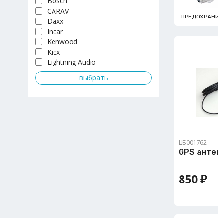
Bosch
CARAV
ПРЕДОХРАН
Daxx
Incar
Kenwood
Kicx
Lightning Audio
Nakamichi
Pioneer
Prology
Swat
Titan
Озар
Урал
ЦБ001762
GPS анте
850 ₽