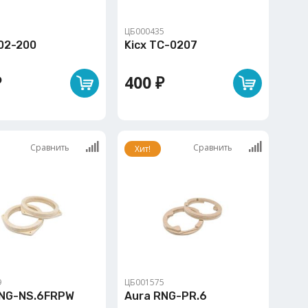
1
ЦБ000435
02-200
Kicx TC-0207
₽
400 ₽
Сравнить
Сравнить
Хит!
9
ЦБ001575
RNG-NS.6FRPW
Aura RNG-PR.6