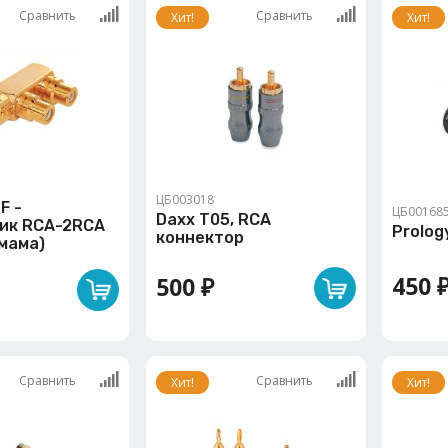
Сравнить
Сравнить
Хит!
Хит!
ЦБ003018
F -
ЦБ00168
Daxx T05, RCA
ик RCA-2RCA
Prolog
коннектор
2мама)
450 
500 ₽
Сравнить
Сравнить
Хит!
Хит!