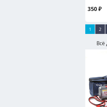
350 ₽
1
2
Всё