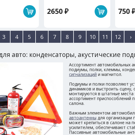
2650 ₽
750 
3
4
5
6
7
8
9
10
11
12
›
 для авто: конденсаторы, акустические под
Ассортимент автомобильных ак
подиумы, полки, клеммы, конд
сигнализаций
и магнитол.
Подиумы и полки позволяют ус
динамиков и выстроить сцену, 
монтируются в штатные места 
ассортимент приспособлений п
салона.
Важным элементом автомобиль
автоантенны
для организации 
может крепиться в салоне на 
усилителем, обеспечивают ста
Пассивные автомобильные ант