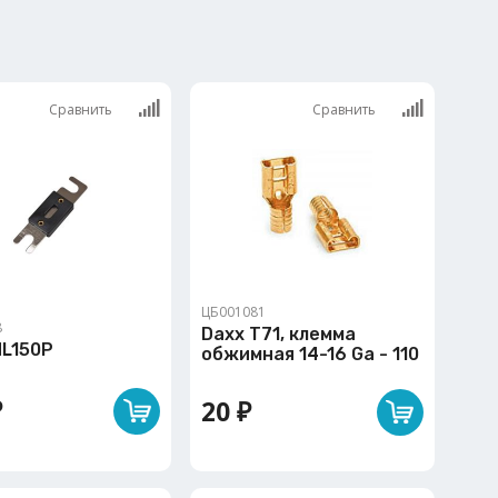
Сравнить
Сравнить
ЦБ001081
8
Daxx T71, клемма
NL150P
обжимная 14-16 Ga - 110
₽
20 ₽