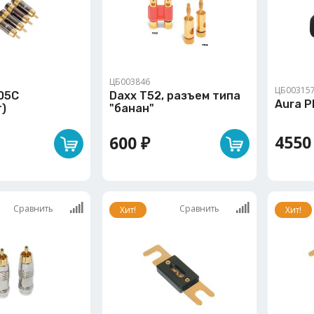
ЦБ003846
ЦБ00315
05C
Daxx T52, разъем типа
Aura 
)
"банан"
4550
600 ₽
Сравнить
Сравнить
Хит!
Хит!