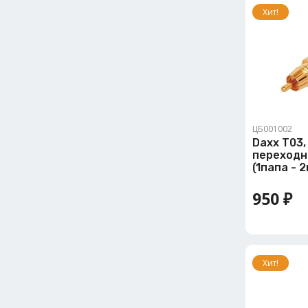
Хит!
ЦБ001002
Daxx T03, 
переходн
(1папа - 
950 ₽
Хит!