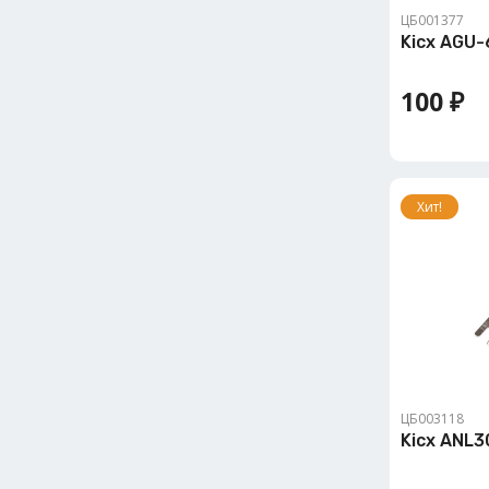
ЦБ001377
Kicx AGU
100 ₽
Хит!
ЦБ003118
Kicx ANL3