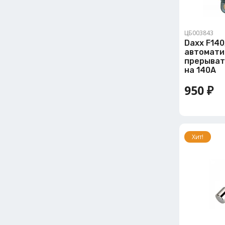
ЦБ003843
Daxx F140
автомати
прерыват
на 140A
950 ₽
Хит!