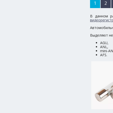
1
2
В данном р
видеорегист
Автомобильн
Выделяют не
AGU,
ANL,
mini-A
AFS.