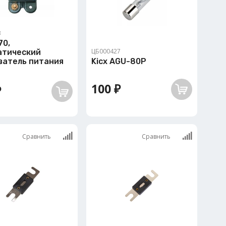
3
70,
ЦБ000427
атический
ватель питания
Kicx AGU-80P
100 ₽
₽
Сравнить
Сравнить