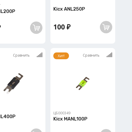
7
Kicx ANL250P
NL200P
100 ₽
₽
Сравнить
Сравнить
Хит!
ЦБ000349
NL400P
Kicx MANL100P