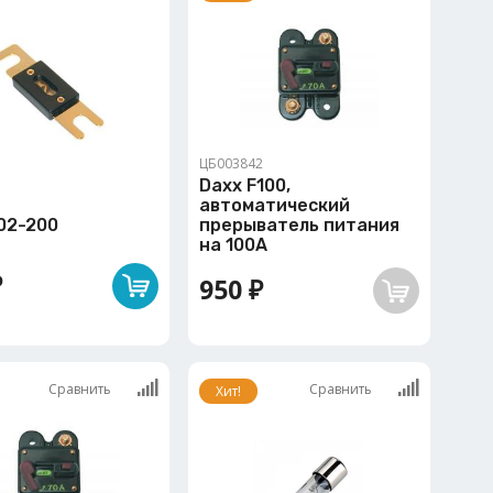
ЦБ003842
Daxx F100,
1
автоматический
02-200
прерыватель питания
на 100A
₽
950 ₽
Сравнить
Сравнить
Хит!