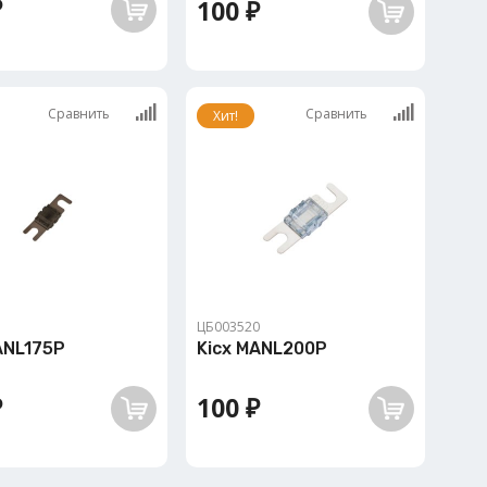
₽
100 ₽
Сравнить
Сравнить
Хит!
1
ЦБ003520
ANL175P
Kicx MANL200P
₽
100 ₽