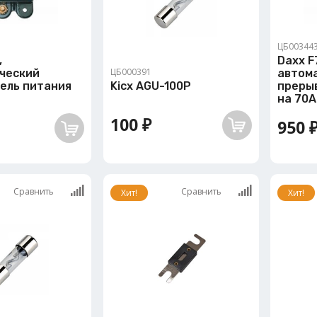
ЦБ00344
,
Daxx F
ЦБ000391
ческий
автом
ель питания
Kicx AGU-100P
преры
на 70A
100 ₽
950 
Сравнить
Сравнить
Хит!
Хит!