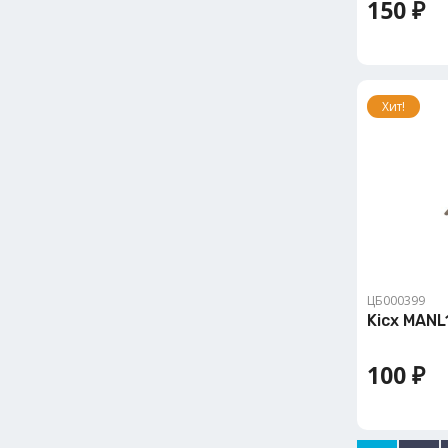
150 ₽
Хит!
ЦБ000399
Kicx MANL
100 ₽