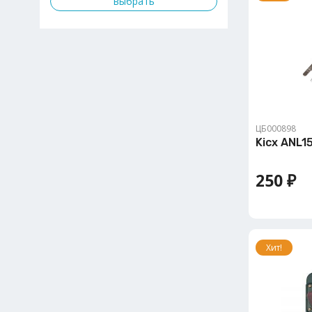
ЦБ000898
Kicx ANL1
250 ₽
Хит!