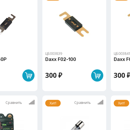
ЦБ003839
ЦБ00384
50P
Daxx F02-100
Daxx F
300 ₽
300 
Сравнить
Сравнить
Хит!
Хит!