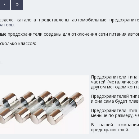
›
»
азделе каталога представлены автомобильные предохранит
раторы
.
ые предохранители созданы для отключения сети питания автом
сколько классов:
NL
Предохранители типа 
частей (металлически
другом методом конта
Предохранителей типа
и она сама будет плав
Предохранители mini
меньше по размеру, 
В нашей компани
предохранителей.