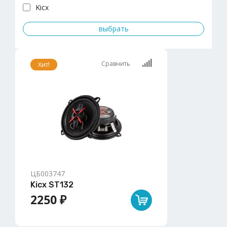
Kicx
Сравнить
Хит!
ЦБ003747
Kicx ST132
2250 ₽