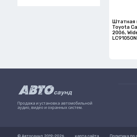
Штатная 
Toyota Ca
2006, Wid
LC9105ON
Продажа и установка автомобильной
аудио, видео и охранных систем.
© Автосаунд 2019-2026
карта сайта
Политика по 