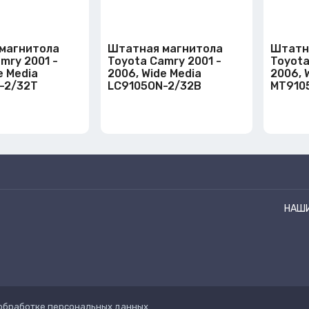
магнитола
Штатная магнитола
Штатн
mry 2001 -
Toyota Camry 2001 -
Toyota
e Media
2006, Wide Media
2006, 
-2/32T
LC9105ON-2/32B
MT910
НАШ
обработке персональных данных