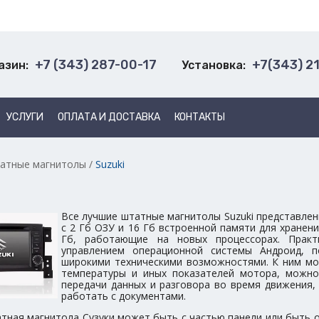
+7 (343) 287-00-17
+7(343) 2
азин:
Установка:
УСЛУГИ
ОПЛАТА И ДОСТАВКА
КОНТАКТЫ
атные магнитолы
/
Suzuki
Все лучшие штатные магнитолы Suzuki представлен
с 2 Гб ОЗУ и 16 Гб встроенной памяти для хранени
Гб, работающие на новых процессорах. Прак
управлением операционной системы Андроид, 
широкими техническими возможностями. К ним мо
температуры и иных показателей мотора, можно
передачи данных и разговора во время движения,
работать с документами.
атная магнитола Сузуки может быть с частью панели или быть 