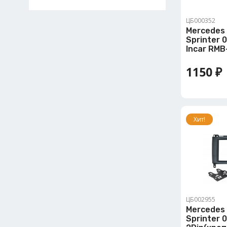
ЦБ000352
Mercedes 
Sprinter 0
Incar RM
1150 ₽
Хит!
ЦБ002955
Mercedes 
Sprinter 