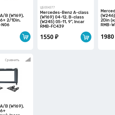
ЦБ004377
Merced
Mercedes-Benz A-class
A/B (W169),
(W246)
(W169) 04-12, В-class
6+ 2/1Din,
2Din (
(W245) 05-11, 9", Incar
B-N06
RMB-W
RMB-FC439
1980
1550 ₽
Сравнить
A/B (W169),
06+