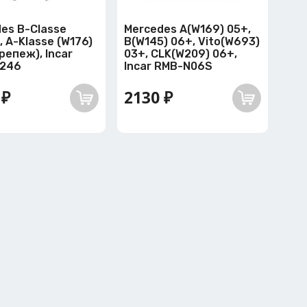
es B-Classe
Mercedes A(W169) 05+,
, A-Klasse (W176)
В(W145) 06+, Vito(W693)
крепеж), Incar
03+, CLK(W209) 06+,
246
Incar RMB-N06S
 ₽
2130 ₽