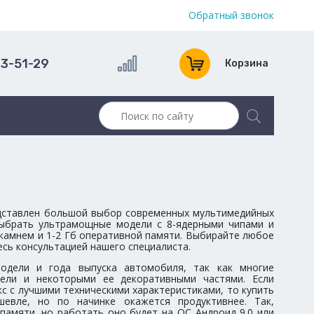
Обратный звонок
13-51-29
Корзина
едставлен большой выбор современных мультимедийных
 выбрать ультрамощные модели с 8-ядерными чипами и
 камнем и 1-2 Гб оперативной памяти. Выбирайте любое
тесь консультацией нашего специалиста.
одели и года выпуска автомобиля, так как многие
ели и некоторыми ее декоративными частями. Если
с с лучшими техническими характеристиками, то купить
шевле, но по начинке окажется продуктивнее. Так,
 памяти, но работать оно будет на ОС Андроид 9.0 или