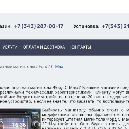
+7 (343) 287-00-17
+7(343) 2
азин:
Установка:
УСЛУГИ
ОПЛАТА И ДОСТАВКА
КОНТАКТЫ
атные магнитолы
/
Ford
/
C-Max
новая штатная магнитола Форд С Макс? В нашем магазине пр
 различными техническими характеристиками. Клиенту могут
кой или бюджетные устройства по цене до 20 тыс. с 4-ядерным
ое устройство, а если не знаете, что заказать, то воспользуй
Выбирать магнитолу обычно стоит с м
модификации оснащены фрагментом пан
интересует штатная магнитола Форд С Мак
2DIN-устройство. Оно будет стоить де
например, модель с 2-3 Гб ОЗУ и 32-64Гб