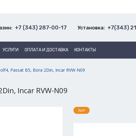
+7 (343) 287-00-17
+7(343) 2
азин:
Установка:
УСЛУГИ
ОПЛАТА И ДОСТАВКА
КОНТАКТЫ
olf4, Passat B5, Bora 2Din, Incar RVW-N09
 2Din, Incar RVW-N09
Хит!