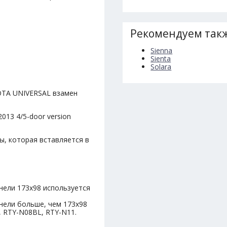
Рекомендуем такж
Sienna
Sienta
Solara
OTA UNIVERSAL взамен
013 4/5-door version
ы, которая вставляется в
нели 173х98 используется
нели больше, чем 173х98
, RTY-N08BL, RTY-N11.