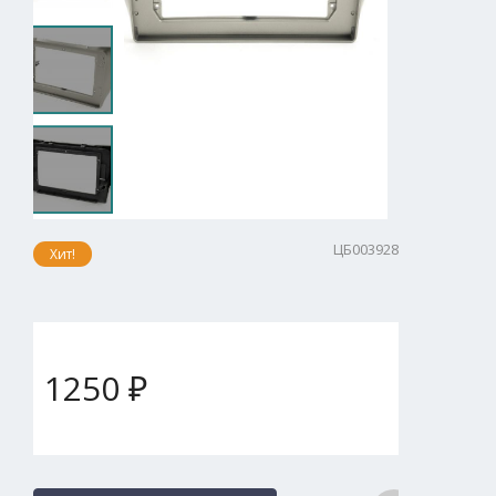
ЦБ003928
Хит!
1250 ₽