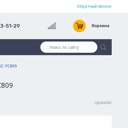
Обратный звонок
13-51-29
Корзина
RSC-FC809
FC809
ЦБ004382