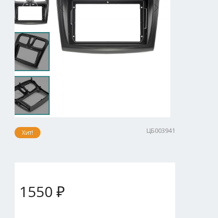
ЦБ003941
Хит!
1550 ₽