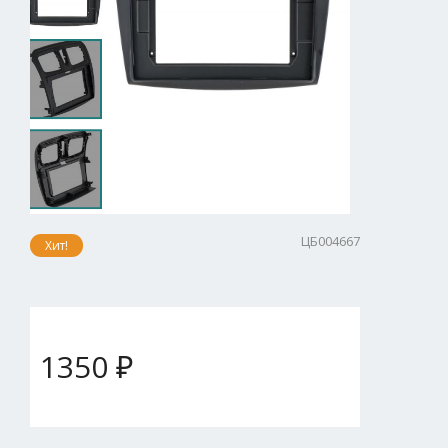
ЦБ004667
Хит!
1350 ₽