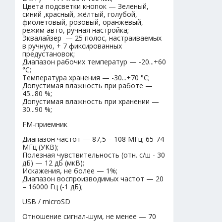
Цвета подсветки кнопок — Зеленый,
синий ,красный, жёлтый, голубой,
фиолетовый, розовый, оранжевый,
режим авто, ручная настройка;
Эквалайзер — 25 полос, настраиваемых
в ручную, + 7 фиксированных
предустановок;
Диапазон рабочих температур — -20...+60
°С;
Температура хранения — -30...+70 °С;
Допустимая влажность при работе —
45...80 %;
Допустимая влажность при хранении —
30...90 %;
FM-приемник
Диапазон частот — 87,5 – 108 МГц; 65-74
МГц (УКВ);
Полезная чувствительность (отн. с/ш - 30
дБ) — 12 дБ (мкВ);
Искажения, не более — 1%;
Диапазон воспроизводимых частот — 20
– 16000 Гц (-1 дБ);
USB / microSD
Отношение сигнал-шум, не менее — 70