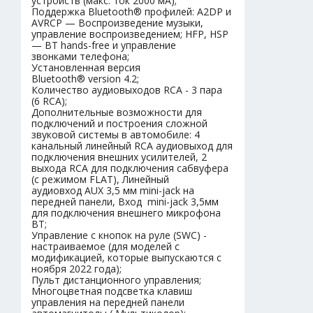
устройств (макс. ток 2000 мА);
Поддержка Bluetooth® профилей: A2DP и
AVRCP — Воспроизведение музыки,
управление воспроизведением; HFP, HSP
— BT hands-free и управление
звонками телефона;
Установленная версия
Bluetooth® version 4.2;
Количество аудиовыходов RCA - 3 пара
(6 RCA);
Дополнительные возможности для
подключений и построения сложной
звуковой системы в автомобиле: 4
канальный линейный RCA аудиовыход для
подключения внешних усилителей, 2
выхода RCA для подключения сабвуфера
(с режимом FLAT), Линейный
аудиовход AUX 3,5 мм mini-jack на
передней панели, Вход mini-jack 3,5мм
для подключения внешнего микрофона
BT;
Управление с кнопок на руле (SWC) -
настраиваемое (для моделей с
модификацией, которые выпускаются с
ноября 2022 года);
Пульт дистанционного управления;
Многоцветная подсветка клавиш
управления на передней панели