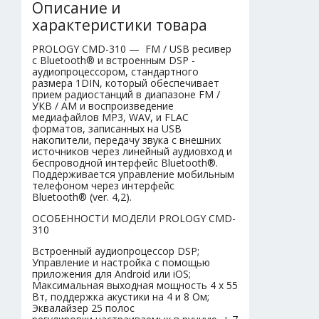
Описание и
характеристики товара
PROLOGY CMD-310 — FM / USB ресивер
с Bluetooth® и встроенным DSP -
аудиопроцессором, стандартного
размера 1DIN, который обеспечивает
прием радиостанций в диапазоне FM /
УКВ / AM и воспроизведение
медиафайлов MP3, WAV, и FLAC
форматов, записанных на USB
накопители, передачу звука с внешних
источников через линейный аудиовход и
беспроводной интерфейс Bluetooth®.
Поддерживается управление мобильным
телефоном через интерфейс
Bluetooth® (ver. 4,2).
ОСОБЕННОСТИ МОДЕЛИ PROLOGY CMD-
310
Встроенный аудиопроцессор DSP;
Управление и настройка с помощью
приложения для Android или iOS;
Максимальная выходная мощность 4 х 55
Вт, поддержка акустики на 4 и 8 Ом;
Эквалайзер 25 полос