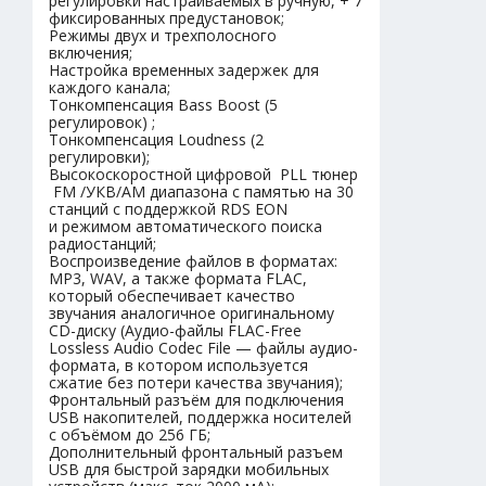
регулировки настраиваемых в ручную, + 7
фиксированных предустановок;
Режимы двух и трехполосного
включения;
Настройка временных задержек для
каждого канала;
Тонкомпенсация Bass Boost (5
регулировок) ;
Тонкомпенсация Loudness (2
регулировки);
Высокоскоростной цифровой PLL тюнер
FM /УКВ/AM диапазона с памятью на 30
станций c поддержкой RDS EON
и режимом автоматического поиска
радиостанций;
Воспроизведение файлов в форматах:
MP3, WAV, а также формата FLAC,
который обеспечивает качество
звучания аналогичное оригинальному
CD-диску (Аудио-файлы FLAC-Free
Lossless Audio Codec File — файлы аудио-
формата, в котором используется
сжатие без потери качества звучания);
Фронтальный разъём для подключения
USB накопителей, поддержка носителей
с объёмом до 256 ГБ;
Дополнительный фронтальный разъем
USB для быстрой зарядки мобильных