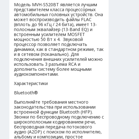
Модель MVH-S520BT является лучшим
представителем класса процессорных
автомобильных головных устройств. Она
может воспроизводить файлы FLAC
(вплоть до 96 кГц / 24 бита), имеет 13-
полосным эквалайзер (13-Band EQ) и
встроенным усилителем MOSFET
мощностью 50 Вт x 4. Звуковой
процессор позволяет подключать
динамики, как в стандартном режиме, так
и в сетевом (поканально). Для
подключения внешних усилителей можно
использовать 3 разъема RCA и
дополнить систему более мощными
аудиокомпонентами.
Характеристики
Bluetooth®
Выполняйте требования местного
законодательства при использовании
встроенной функции Bluetooth (HFP).
Звонки по беспроводному подключению с
широкополосным кодированием речи,
беспроводная передача потокового
аудио (A2DP) с поиском по исполнителю,
альбому и композиции, простое