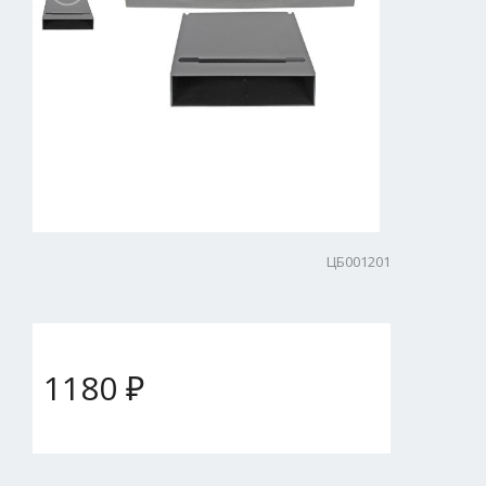
ЦБ001201
1180 ₽