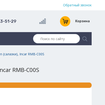
Обратный звонок
13-51-29
Корзина
in (салазки), Incar RMB-C00S
 Incar RMB-C00S