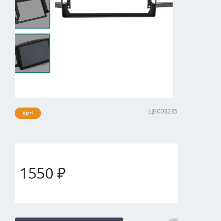
ЦБ003235
Хит!
1550 ₽