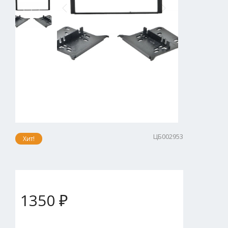
ЦБ002953
Хит!
1350 ₽