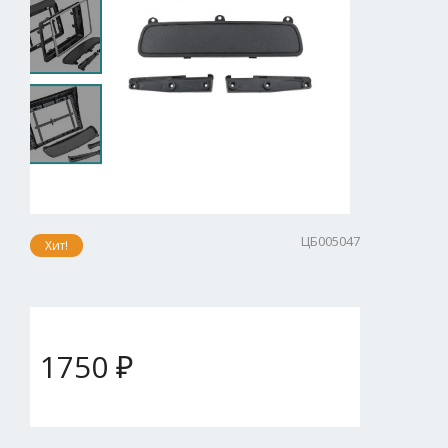
ЦБ005047
Хит!
1750 ₽