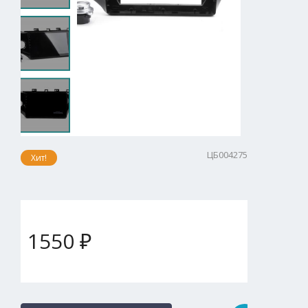
ЦБ004275
Хит!
1550 ₽