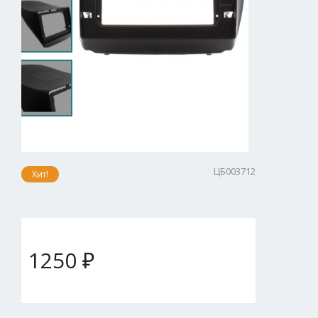
ЦБ003712
Хит!
1250 ₽