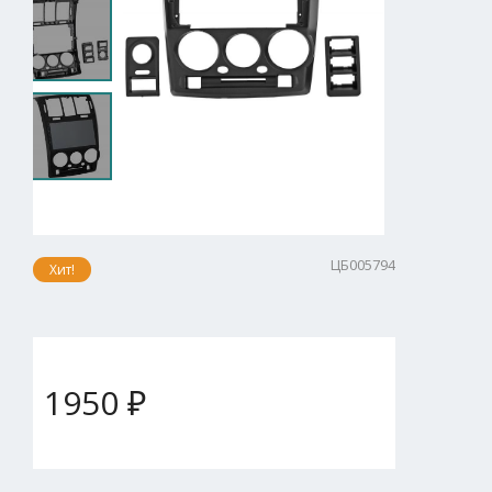
ЦБ005794
Хит!
1950 ₽