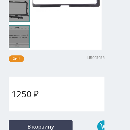
ЦБ005056
Хит!
1250 ₽
В корзину