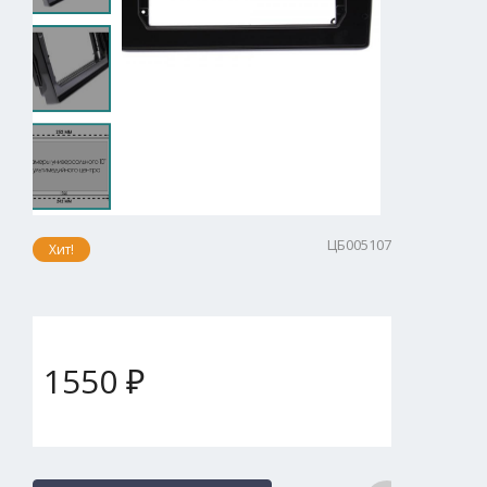
ЦБ005107
Хит!
1550 ₽