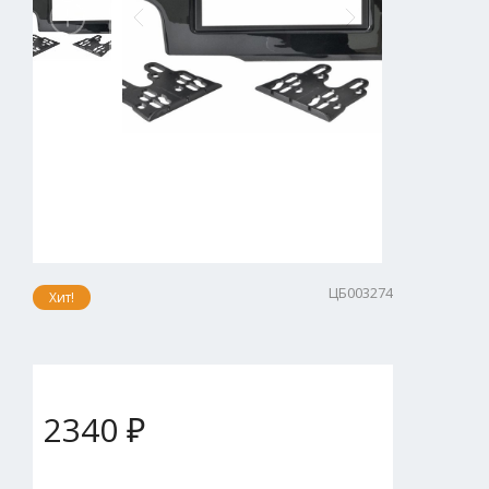
ЦБ003274
Хит!
2340 ₽