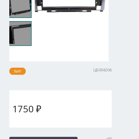
ЦБ004206
Хит!
1750 ₽