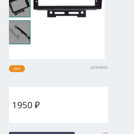
ЦБ004633
Хит!
1950 ₽