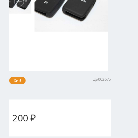
ЦБ002675
Хит!
200 ₽