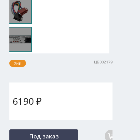
ЦБ002179
Хит!
6190 ₽
Под заказ