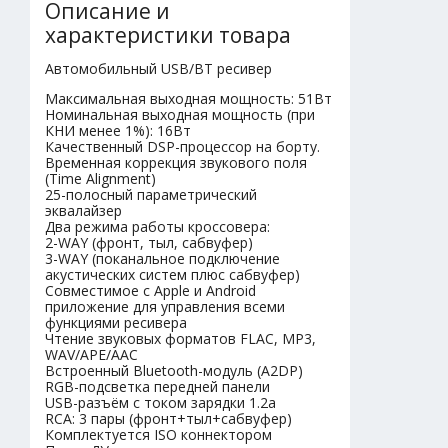
Описание и
характеристики товара
Автомобильный USB/BT ресивер
Максимальная выходная мощность: 51Вт
Номинальная выходная мощность (при
КНИ менее 1%): 16Вт
Качественный DSP-процессор на борту.
Временная коррекция звукового поля
(Time Alignment)
25-полосный параметрический
эквалайзер
Два режима работы кроссовера:
2-WAY (фронт, тыл, сабвуфер)
3-WAY (поканальное подключение
акустических систем плюс сабвуфер)
Совместимое с Apple и Android
приложение для управления всеми
функциями ресивера
Чтение звуковых форматов FLAC, MP3,
WAV/APE/AAC
Встроенный Bluetooth-модуль (A2DP)
RGB-подсветка передней панели
USB-разъём с током зарядки 1.2а
RCA: 3 пары (фронт+тыл+сабвуфер)
Комплектуется ISO коннектором