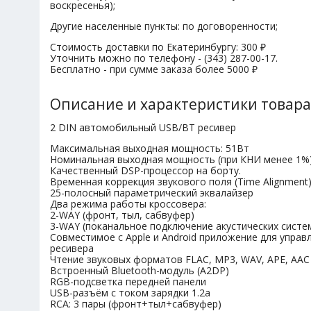
воскресенья);
Другие населенные пункты: по договоренности;
Стоимость доставки по Екатеринбургу: 300 ₽
Уточнить можно по телефону - (343) 287-00-17.
Бесплатно - при сумме заказа более 5000 ₽
Описание и характеристики товара
2 DIN автомобильный USB/BT ресивер
Максимальная выходная мощность: 51Вт
Номинальная выходная мощность (при КНИ менее 1%)
Качественный DSP-процессор на борту.
Временная коррекция звукового поля (Time Alignment
25-полосный параметрический эквалайзер
Два режима работы кроссовера:
2-WAY (фронт, тыл, сабвуфер)
3-WAY (поканальное подключение акустических систе
Совместимое с Apple и Android приложение для упра
ресивера
Чтение звуковых форматов FLAC, MP3, WAV, APE, AAC
Встроенный Bluetooth-модуль (A2DP)
RGB-подсветка передней панели
USB-разъём с током зарядки 1.2а
RCA: 3 пары (фронт+тыл+сабвуфер)