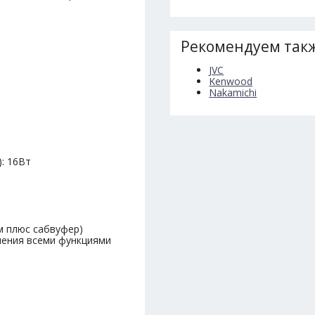
Рекомендуем такж
JVC
Kenwood
Nakamichi
: 16Вт
)
м плюс сабвуфер)
вления всеми функциями