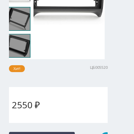
ЦБ005520
Хит!
2550 ₽